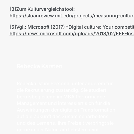
[3]
Zum Kulturvergleichstool:
https://sloanreview.mit.edu/projects/measuring-cultu
[5]
Vgl.: Microsoft (2017) “Digital culture: Your competi
https://news.microsoft.com/uploads/2018/02/EEE-Ins
Rebecka Karsten
Rebecka ist im Personal unter anderem für
die Rekrutierung zuständig. Sie studiert
berufsbegleitend im MBA Performance
Management und interessiert sich für die
Auswirkungen der digitalen Transformation
auf die Zukunft des Zusammenarbeitens
und des Lernens. Ihre Freizeit verbringt sie
gerne in der Natur, am liebsten beim