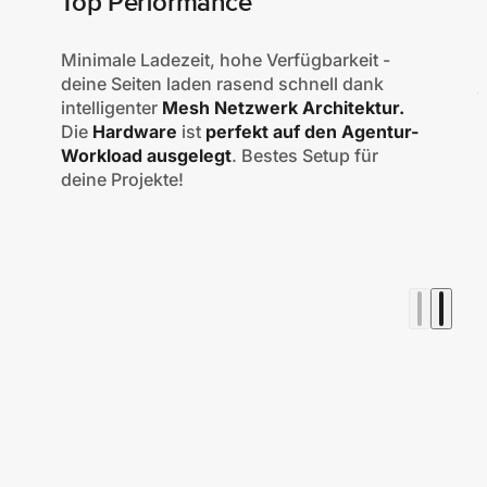
Top Performance
Minimale Ladezeit, hohe Verfügbarkeit
-
D
deine Seiten laden rasend schnell dank
j
intelligenter
Mesh Netzwerk Architektur.
Die
Hardware
ist
perfekt auf den Agentur-
T
Workload ausgelegt
. Bestes Setup für
e
deine Projekte!
z