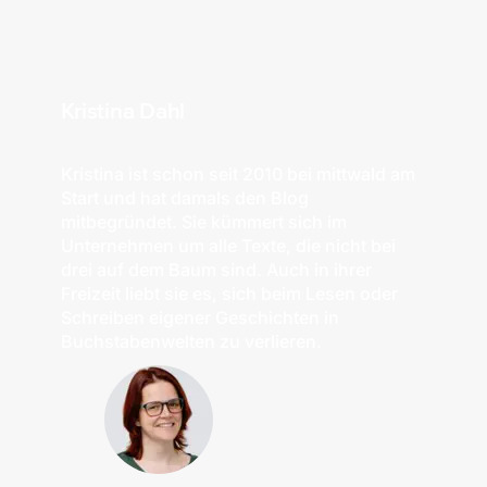
Kristina Dahl
Kristina ist schon seit 2010 bei mittwald am
Start und hat damals den Blog
mitbegründet. Sie kümmert sich im
Unternehmen um alle Texte, die nicht bei
drei auf dem Baum sind. Auch in ihrer
Freizeit liebt sie es, sich beim Lesen oder
Schreiben eigener Geschichten in
Buchstabenwelten zu verlieren.