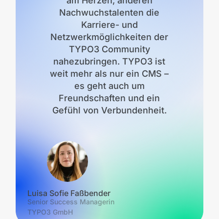
am Herzen, anderen
Nachwuchstalenten die
Karriere- und
Netzwerkmöglichkeiten der
TYPO3 Community
nahezubringen. TYPO3 ist
weit mehr als nur ein CMS –
es geht auch um
Freundschaften und ein
Gefühl von Verbundenheit.
Luisa Sofie Faßbender
Senior Success Managerin
TYPO3 GmbH