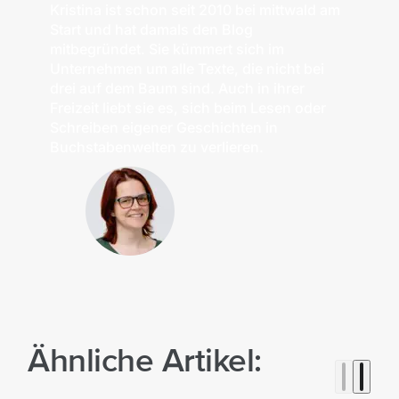
Kristina ist schon seit 2010 bei mittwald am
Start und hat damals den Blog
mitbegründet. Sie kümmert sich im
Unternehmen um alle Texte, die nicht bei
drei auf dem Baum sind. Auch in ihrer
Freizeit liebt sie es, sich beim Lesen oder
Schreiben eigener Geschichten in
Buchstabenwelten zu verlieren.
Ähnliche Artikel: