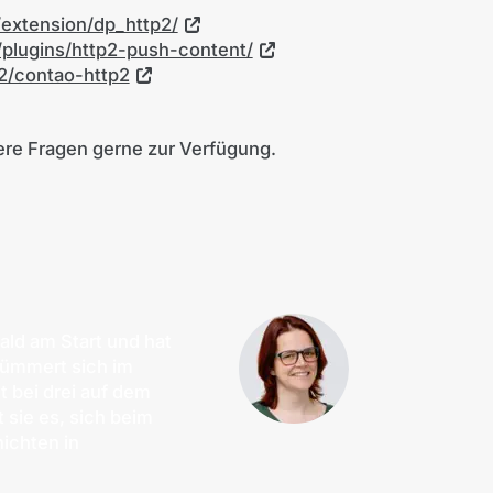
/extension/dp_http2/
/plugins/http2-push-content/
42/contao-http2
ere Fragen gerne zur Verfügung.
wald am Start und hat
kümmert sich im
t bei drei auf dem
t sie es, sich beim
ichten in