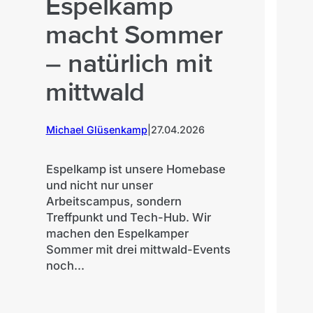
Espelkamp
c
macht Sommer
W
– natürlich mit
T
mittwald
I
R
Michael Glüsenkamp
|
27.04.2026
H
R
Espelkamp ist unsere Homebase
und nicht nur unser
Arbeitscampus, sondern
Kris
Treffpunkt und Tech-Hub. Wir
machen den Espelkamper
Sommer mit drei mittwald-Events
Übe
noch...
Erg
mit
con