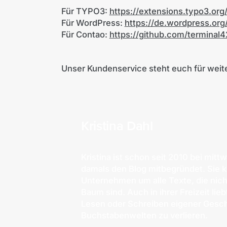
Für TYPO3:
https://extensions.typo3.org
Für WordPress:
https://de.wordpress.org
Für Contao:
https://github.com/terminal
Unser Kundenservice steht euch für weit
Kristina Dahl
Kristina ist schon seit 2010 bei mitt
damals den Blog mitbegründet. Sie 
Unternehmen um alle Texte, die nich
Baum sind. Auch in ihrer Freizeit lieb
Lesen oder Schreiben eigener Gesch
Buchstabenwelten zu verlieren.