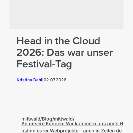
Head in the Cloud
2026: Das war unser
Festival-Tag
Kristina Dahl
|
02.07.2026
M
mittwald
Blog
mittwald
An unsere Kunden: Wir kümmern uns um's H
osting eurer Webprojekte – auch in Zeiten de