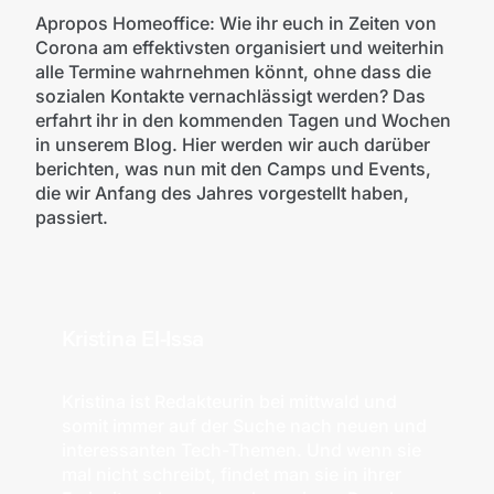
Apropos Homeoffice: Wie ihr euch in Zeiten von
Corona am effektivsten organisiert und weiterhin
alle Termine wahrnehmen könnt, ohne dass die
sozialen Kontakte vernachlässigt werden? Das
erfahrt ihr in den kommenden Tagen und Wochen
in unserem Blog. Hier werden wir auch darüber
berichten, was nun mit den Camps und Events,
die wir Anfang des Jahres vorgestellt haben,
passiert.
Kristina El-Issa
Kristina ist Redakteurin bei mittwald und
somit immer auf der Suche nach neuen und
interessanten Tech-Themen. Und wenn sie
mal nicht schreibt, findet man sie in ihrer