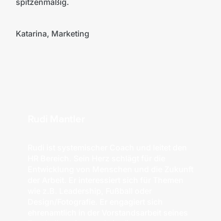
spitzenmäßig.
Katarina, Marketing
Rudi Mantler
Rudi ist systemischer Coach und leitet den
HR Bereich. Sein Herz schlägt für die
Entwicklung von Menschen und die Zukunft
der Arbeit. Er interessiert sich für Themen
wie z.B. Leadership, Fußball oder
Design/Fotografie. Er engagiert sich
ehrenamtlich in der Vorstandsarbeit seines