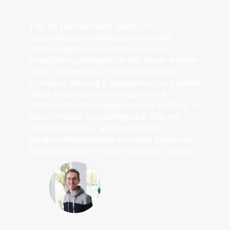
Tobi ist seit mehreren Jahren in
verschiedensten Rollen rund um das
mStudio aktiv und gestaltet dessen
Entwicklung maßgeblich mit. Heute arbeitet
er als Technischer Produktmanager für
Container Hosting & Deployment und behält
dabei stets neue Technologien und
moderne Entwicklungsprozesse im Blick. In
seiner Freizeit beschäftigt sich Tobi mit
Webentwicklung, widmet sich der
Landschaftsfotografie und geht gerne auf
Rundreisen durch verschiedenste Länder.