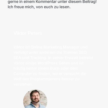
gerne in einem Kommentar unter diesem Beitrag!
Ich freue mich, von euch zu lesen.
Viktor Peters
Viktor ist Online Marketing Manager und
verfolgt unter anderem die Themen SEO,
SEA und Tracking. In seiner Freizeit betreibt
Viktor einige WordPress Seiten und ist
häufig hinter einem Buch oder dem
Computer zu finden, wo er versucht die
Welt des Programmierens besser zu
verstehen.