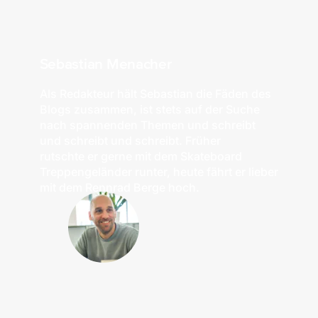
Sebastian Menacher
Als Redakteur hält Sebastian die Fäden des
Blogs zusammen, ist stets auf der
Suche
nach spannenden Themen und schreibt
und schreibt und schreibt. Früher
rutschte
er gerne mit dem Skateboard
Treppengeländer runter, heute fährt er lieber
mit dem
Rennrad Berge hoch.