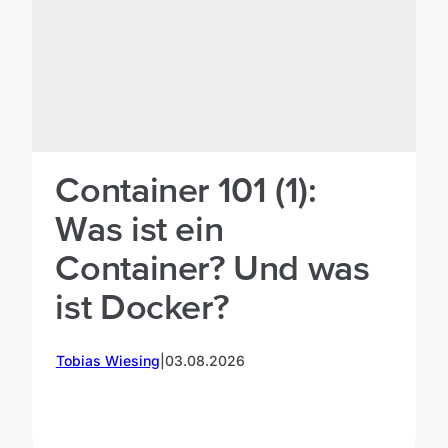
Container 101 (1):
Was ist ein
Container? Und was
ist Docker?
M
Tobias Wiesing
|
03.08.2026