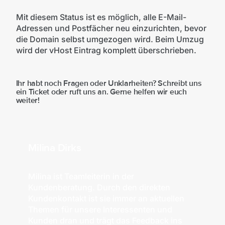
Mit diesem Status ist es möglich, alle E-Mail-
Adressen und Postfächer neu einzurichten, bevor
die Domain selbst umgezogen wird. Beim Umzug
wird der vHost Eintrag komplett überschrieben.
Ihr habt noch Fragen oder Unklarheiten? Schreibt uns
ein Ticket oder ruft uns an. Gerne helfen wir euch
weiter!
Milina Dirks
Milina ist Teamleiterin in der
Kundenberatung. Durch den direkten
Kundenkontakt ist sie immer an aktuellen
Themen für unsere Interessenten und
Kunden dran und trägt das Feedback ins