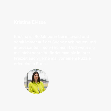
Kristina El-Issa
Kristina ist Redakteurin bei mittwald und
somit immer auf der Suche nach neuen und
interessanten Tech-Themen. Und wenn sie
mal nicht schreibt, findet man sie in ihrer
Freizeit auch gerne mal vor einem Puzzle
oder einem Buch.