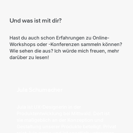
Und was ist mit dir?
Hast du auch schon Erfahrungen zu Online-
Workshops oder -Konferenzen sammeln können?
Wie sehen die aus? Ich würde mich freuen, mehr
darüber zu lesen!
Jula Schumacher
Jula ist UX-Designerin in der
Produktentwicklung bei Mittwald. Dort ist
sie maßgeblich an der Konzeption und
Gestaltung unserer Produkte beteiligt. Privat
reist Jula gerne und ist sportlich unterwegs,