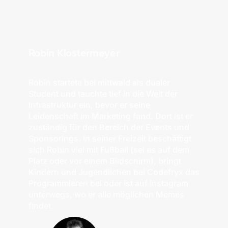
Robin Klostermeyer
Robin startete bei mittwald als dualer
Student und tauchte tief in die Welt der
Infrastruktur ein, bevor er seine
Leidenschaft im Marketing fand. Dort ist er
zuständig für den Bereich der Events und
Sponsorings. In seiner Freizeit beschäftigt
sich Robin viel mit Fußball (sei es auf dem
Platz oder vor einem Bildschirm), bringt
Kindern und Jugendlichen bei Codefryx das
Programmieren bei oder ist auf Instagram
unterwegs, wo er alle möglichen Memes
findet.