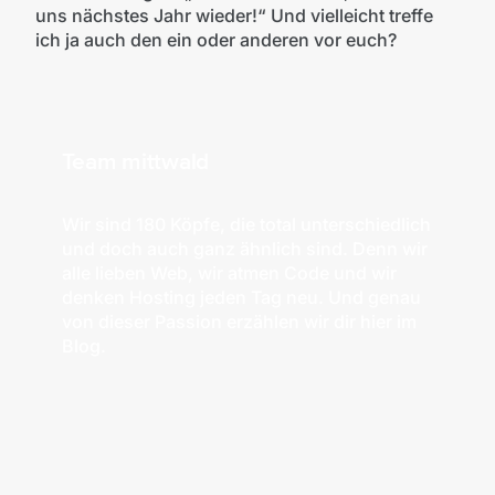
uns nächstes Jahr wieder!“ Und vielleicht treffe
ich ja auch den ein oder anderen vor euch?
Team mittwald
Wir sind 180 Köpfe, die total unterschiedlich
und doch auch ganz ähnlich sind. Denn wir
alle lieben Web, wir atmen Code und wir
denken Hosting jeden Tag neu. Und genau
von dieser Passion erzählen wir dir hier im
Blog.