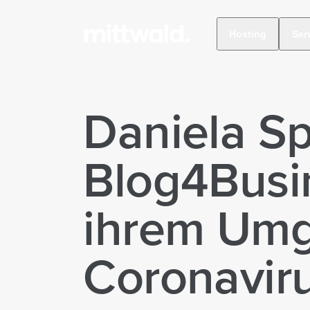
Hosting
Ser
Daniela S
Blog4Busi
ihrem Umg
Coronaviru