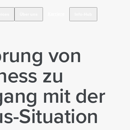
Karriere
vices
Über uns
Info-Hub
prung von
ness zu
ang mit der
s-Situation