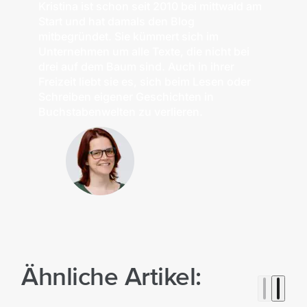
Kristina ist schon seit 2010 bei mittwald am
Start und hat damals den Blog
mitbegründet. Sie kümmert sich im
Unternehmen um alle Texte, die nicht bei
drei auf dem Baum sind. Auch in ihrer
Freizeit liebt sie es, sich beim Lesen oder
Schreiben eigener Geschichten in
Buchstabenwelten zu verlieren.
Ähnliche Artikel: