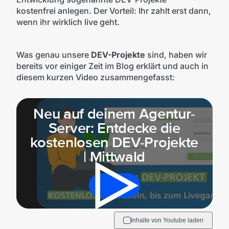
kostenfrei anlegen. Der Vorteil: Ihr zahlt erst dann,
wenn ihr wirklich live geht.
Was genau unsere
DEV-Projekte
sind, haben wir
bereits vor einiger Zeit im Blog erklärt und auch in
diesem kurzen Video zusammengefasst:
Neu auf deinem Agentur-
Mit der Wiedergabe dieses Videos werden
Server: Entdecke die
Daten an Youtube übertragen.
kostenlosen DEV-Projekte
| Mittwald
Hinweise dazu erhältst du in der
Datenschutzerklärung
.
Akzeptieren
Inhalte von Youtube laden