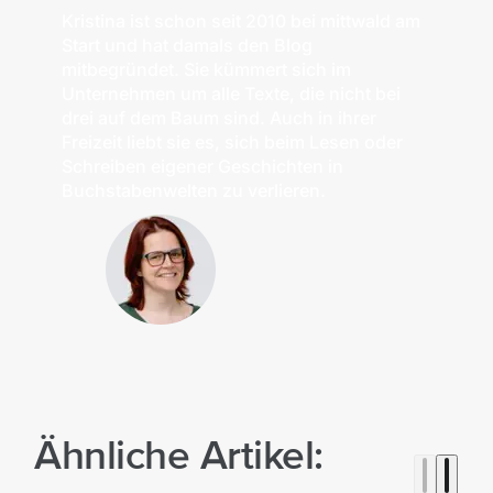
Kristina ist schon seit 2010 bei mittwald am
Start und hat damals den Blog
mitbegründet. Sie kümmert sich im
Unternehmen um alle Texte, die nicht bei
drei auf dem Baum sind. Auch in ihrer
Freizeit liebt sie es, sich beim Lesen oder
Schreiben eigener Geschichten in
Buchstabenwelten zu verlieren.
Ähnliche Artikel: