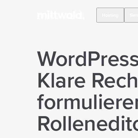
Hosting
Ser
WordPress 
Klare Rech
formuliere
Rollenedit