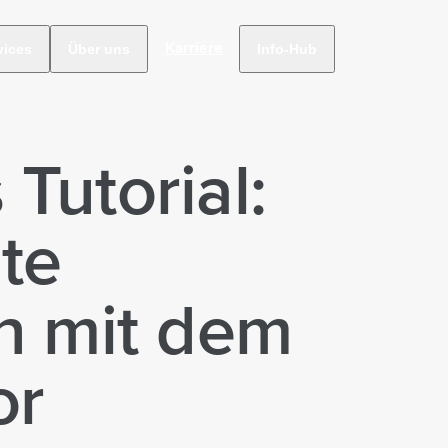
Karriere
vices
Über uns
Info-Hub
Tutorial:
te
n mit dem
or