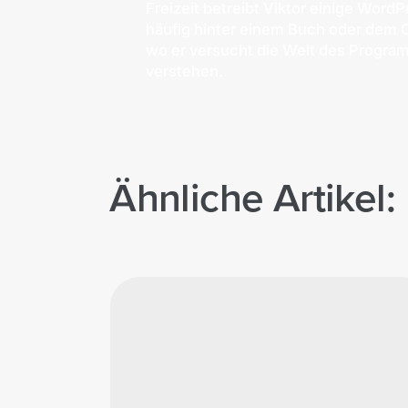
Freizeit betreibt Viktor einige WordP
häufig hinter einem Buch oder dem 
wo er versucht die Welt des Progra
verstehen.
Ähnliche Artikel: