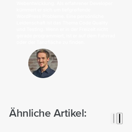
Webentwicklung. Als erfahrener Developer
kümmert er sich um tiefgreifende
WordPress Probleme. Eine persönliche
Leidenschaft ist das Thema Code Quality
und Testing. Wenn er in der Freizeit nicht
gerade programmiert, ist er auf dem Fahrrad
oder der Tanzfläche zu finden.
Ähnliche Artikel: