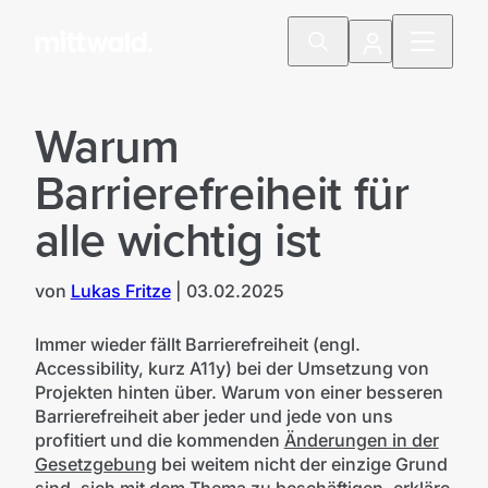
Warum
Barrierefreiheit für
alle wichtig ist
von
Lukas Fritze
|
03.02.2025
©
AminaDesign | AdobeStock | mittwald
Immer wieder fällt Barrierefreiheit (engl.
Accessibility, kurz A11y) bei der Umsetzung von
Projekten hinten über. Warum von einer besseren
Barrierefreiheit aber jeder und jede von uns
profitiert und die kommenden
Änderungen in der
Gesetzgebung
bei weitem nicht der einzige Grund
sind, sich mit dem Thema zu beschäftigen, erkläre