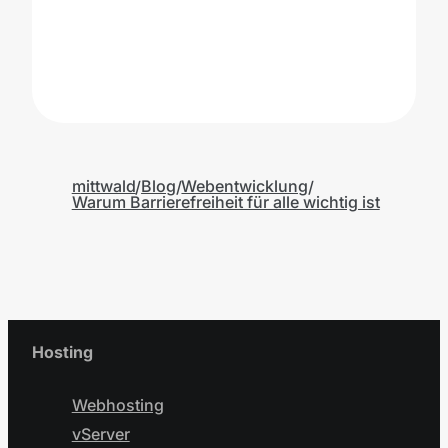
S
mittwald
Blog
Webentwicklung
Warum Barrierefreiheit für alle wichtig ist
Hosting
Webhosting
vServer