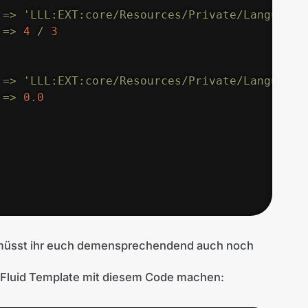
=>
'LLL:EXT:core/Resources/Private/Language/
=>
4
/
3
=>
'LLL:EXT:core/Resources/Private/Language/
=>
0.0
müsst ihr euch demensprechendend auch noch
Fluid Template mit diesem Code machen: