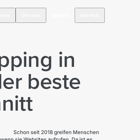
Karriere
vices
Über uns
Info-Hub
pping in
er beste
nitt
Schon seit 2018 greifen Menschen
 wenn sie Websites aufrufen. Da ist es