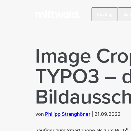
Hosting
Ser
Image Cro
TYPO3 – d
Bildaussch
von
Philipp Stranghöner
|
21.09.2022
häufiger zum Smartphone als zum PC
,