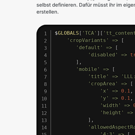
selbst definieren. Dafür müsst ihr im eig
erstellen.
$
GLOBALS
[
'TCA'
]
[
'tt_conten
'cropVariants'
=>
[
'default'
=>
[
'disabled'
=>
t
]
,
'mobile'
=>
[
'title'
=>
'LLL
'cropArea'
=>
[
'x'
=>
0.1
,
'y'
=>
0.1
,
'width'
=>
'height'
=>
]
,
'allowedAspectR
'4:3'
=>
[