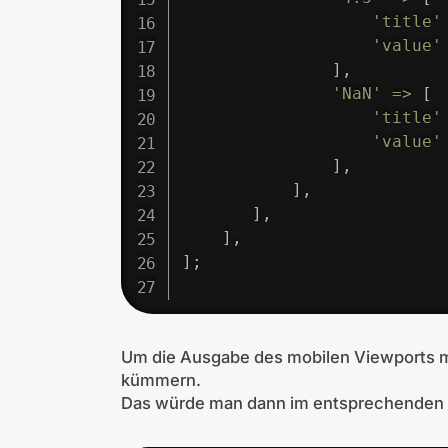
'title'
'value'
]
,
'NaN'
=>
[
'title'
'value'
]
,
]
,
]
,
]
,
]
;
Um die Ausgabe des mobilen Viewports 
kümmern.
Das würde man dann im entsprechenden 