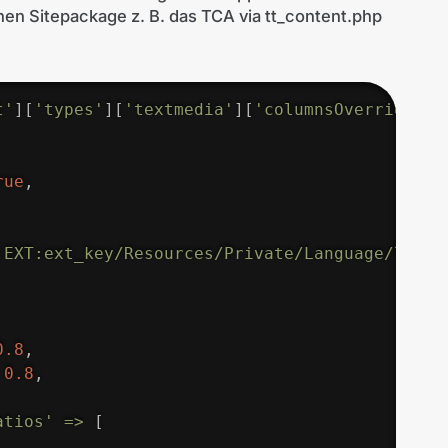
enen Sitepackage z. B. das TCA via tt_content.php
t'
]
[
'types'
]
[
'textmedia'
]
[
'columnsOverrides'
]
rue
,
:EXT:ext_key/Resources/Private/Language/local
0.8
,
0.8
,
atios'
=>
[