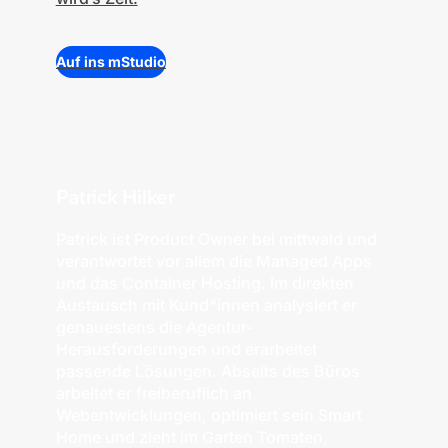
Auf ins mStudio
Patrick Hilker
Patrick ist Product Owner bei mittwald und
verantwortet vor allem die Managed Apps
und das Container Hosting. Im direkten
Austausch mit Kund*innen analysiert er
genauestens die Agentur-
Herausforderungen und erarbeitet
passende Lösungen. Abseits des Büros
arbeitet er freiberuflich an
Webentwicklungen, optimiert sein Smart
Home und zieht im Garten Tomaten,