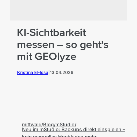
KI-Sichtbarkeit
messen – so geht's
mit GEOlyze
Kristina El-Issa
|
13.04.2026
K
mittwald
Blog
mStudio
Neu im mStudio: Backups direkt einspielen –
kein manuelles Hochladen mehr