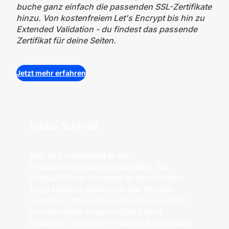
buche ganz einfach die passenden SSL-Zertifikate
hinzu. Von kostenfreiem Let's Encrypt bis hin zu
Extended Validation - du findest das passende
Zertifikat für deine Seiten.
Jetzt mehr erfahren
Tobias Schmidt
Tobi ist bei Mittwald in der
Produktentwicklung beschäftigt. Als
Product Owner kümmert er sich mit dem
Team Hosting-Basics um die Themen
Domains, DNS, SSL und E-Mail. In seiner
Freizeit macht er gerne Sport, geht
Bouldern, und fährt im Winter Snowboard.