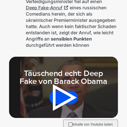
Verteidigungsminister fiel auf einen
Deep Fake-Anruf
eines russischen
Comedians herein, der sich als
ukrainischer Premierminister ausgegeben
hatte. Auch wenn kein faktischer Schaden
entstanden ist, zeigt der Anruf, wie leicht
Angriffe an
sensiblen Punkten
durchgeführt werden können
Mit der Wiedergabe dieses Videos werden
Täuschend echt: Deep
Daten an Youtube übertragen.
Fake von Barack Obama
Hinweise dazu erhältst du in der
Datenschutzerklärung
.
Akzeptieren
Inhalte von Youtube laden