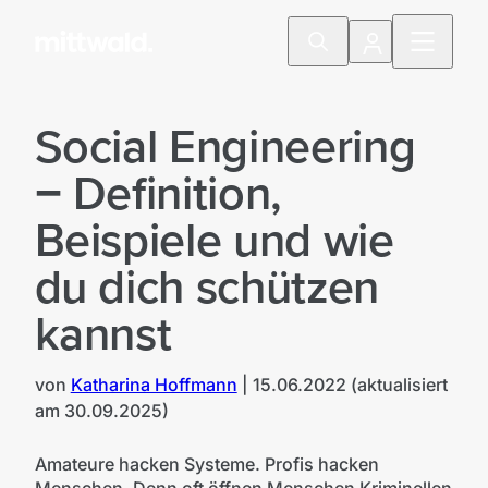
Social Engineering
− Definition,
Beispiele und wie
du dich schützen
kannst
von
Katharina Hoffmann
|
15.06.2022
(aktualisiert
am
30.09.2025
)
©
AdobeStock_396944138
Amateure hacken Systeme. Profis hacken
Menschen. Denn oft öffnen Menschen Kriminellen