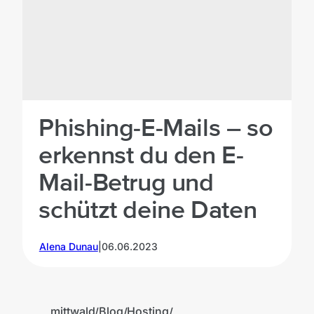
Phishing-E-Mails – so
erkennst du den E-
Mail-Betrug und
schützt deine Daten
Alena Dunau
|
06.06.2023
K
mittwald
Blog
Hosting