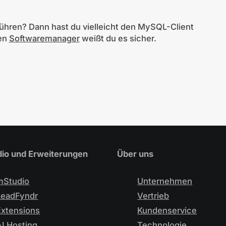
ühren? Dann hast du vielleicht den MySQL-Client
den
Softwaremanager
weißt du es sicher.
io und Erweiterungen
Über uns
mStudio
Unternehmen
LeadFyndr
Vertrieb
Extensions
Kundenservice
AI Hosting
Technologie