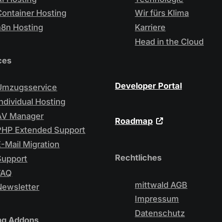
Container Hosting
Wir fürs Klima
n8n Hosting
Karriere
Head in the Cloud
ces
Developer Portal
Umzugsservice
Individual Hosting
AV Manager
Roadmap
PHP Extended Support
E-Mail Migration
Rechtliches
Support
FAQ
mittwald AGB
Newsletter
Impressum
Datenschutz
ng Addons