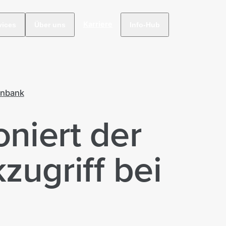
Karriere
vices
Über uns
Info-Hub
enbank
oniert der
ugriff bei