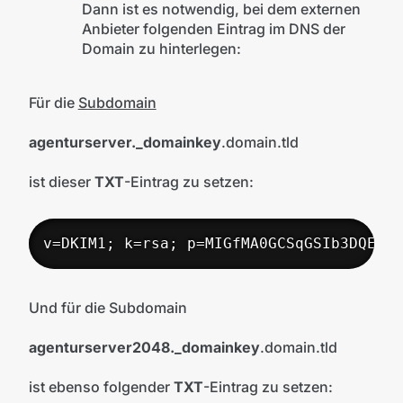
Dann ist es notwendig, bei dem externen
Anbieter folgenden Eintrag im DNS der
Domain zu hinterlegen:
Für die
Subdomain
agenturserver._domainkey
.domain.tld
ist dieser
TXT
-Eintrag zu setzen:
v=DKIM1; k=rsa; p=MIGfMA0GCSqGSIb3DQEBAQ
Und für die Subdomain
agenturserver2048._domainkey
.domain.tld
ist ebenso folgender
TXT
-Eintrag zu setzen: