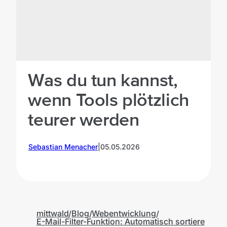
©
mittwald
Was du tun kannst,
wenn Tools plötzlich
teurer werden
Sebastian Menacher
|
05.05.2026
T
mittwald
Blog
Webentwicklung
E-Mail-Filter-Funktion: Automatisch sortiere