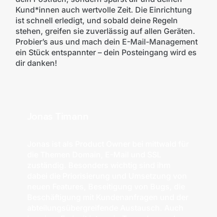
Kund*innen auch wertvolle Zeit. Die Einrichtung
ist schnell erledigt, und sobald deine Regeln
stehen, greifen sie zuverlässig auf allen Geräten.
Probier’s aus und mach dein E-Mail-Management
ein Stück entspannter – dein Posteingang wird es
dir danken!
Jonas Timann
Jonas ist als Product Owner bei mittwald für
die Themen Domain, E-Mail und SSL
zuständig. Besonders wichtig sind ihm
dabei die Priorisierung und Umsetzung von
neuen Features, Beseitigung von Bugs, die
Beschäftigung mit Kundenanfragen und der
abteilungsübergreifende Austausch. Auch