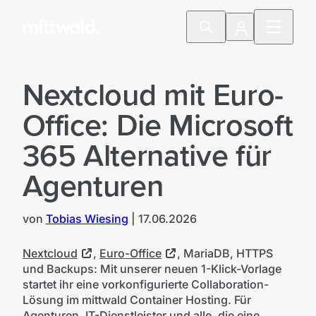
Nextcloud mit Euro-
Office: Die Microsoft
365 Alternative für
Agenturen
von
Tobias Wiesing
|
17.06.2026
Nextcloud
,
Euro-Office
, MariaDB, HTTPS
und Backups: Mit unserer neuen 1-Klick-Vorlage
startet ihr eine vorkonfigurierte Collaboration-
Lösung im mittwald Container Hosting. Für
Agenturen, IT-Dienstleister und alle, die eine