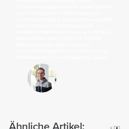
mStudio aktiv und gestaltet dessen
Entwicklung maßgeblich mit. Heute arbeitet
er als Technischer Produktmanager für
Container Hosting & Deployment und behält
dabei stets neue Technologien und
moderne Entwicklungsprozesse im Blick. In
seiner Freizeit beschäftigt sich Tobi mit
Webentwicklung, widmet sich der
Landschaftsfotografie und geht gerne auf
Rundreisen durch verschiedenste Länder.
Ähnliche Artikel: