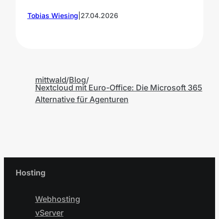
Tobias Wiesing
|
27.04.2026
T
mittwald
Blog
Nextcloud mit Euro-Office: Die Microsoft 365
Alternative für Agenturen
Hosting
Webhosting
vServer