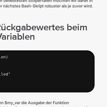
der beliebtesten Stolperfallen möchten wir daher in
r nächstes Bash-Skript robuster als je zuvor wird.
Rückgabewertes beim
Variablen
on)

led"

blen $my_var die Ausgabe der Funktion