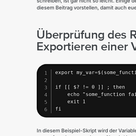
schreiben, ist gar nicht so leicht. Einige 
diesem Beitrag vorstellen, damit auch eue
Überprüfung des 
Exportieren einer 
export my_var=$(some_functi
if [[ $? != 0 ]] ; then

    echo "some_function fai
    exit 1

fi
In diesem Beispiel-Skript wird der Varia