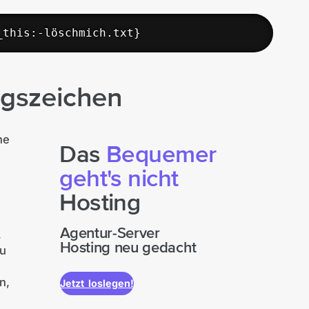
_this:-löschmich.txt}
ngszeichen
ne
Das
Bequemer
geht's nicht
Hosting
Agentur-Server
,
Hosting neu gedacht
zu
n,
Jetzt loslegen!