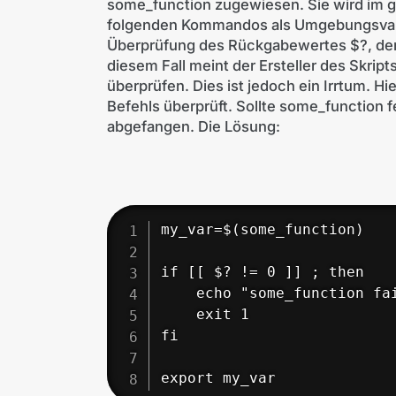
some_function zugewiesen. Sie wird im gl
folgenden Kommandos als Umgebungsvariab
Überprüfung des Rückgabewertes $?, der e
diesem Fall meint der Ersteller des Skri
überprüfen. Dies ist jedoch ein Irrtum. H
Befehls überprüft. Sollte some_function 
abgefangen. Die Lösung:
my_var=$(some_function)

if [[ $? != 0 ]] ; then

    echo "some_function fai
    exit 1

fi

export my_var