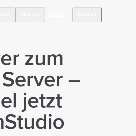
Karriere
vices
Über uns
Info-Hub
er zum
 Server –
l jetzt
mStudio