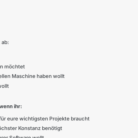
 ab:
ben möchtet
uellen Maschine haben wollt
wollt
 wenn ihr:
für eure wichtigsten Projekte braucht
öchster Konstanz benötigt
urer Software wollt