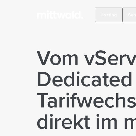
Hosting
Ser
Vom vServ
Dedicated
Tarifwechse
direkt im 