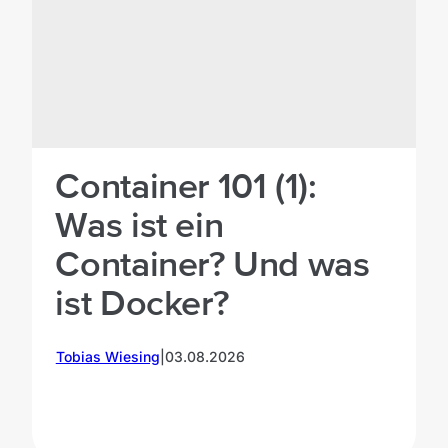
Container 101 (1):
Was ist ein
Container? Und was
ist Docker?
M
Tobias Wiesing
|
03.08.2026