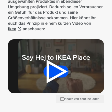
ausgewählten Produktes in ebendieser
Umgebung projiziert. Dadurch sollen Verbraucher
ein Gefühl für das Produkt und seine
Größenverhältnisse bekommen. Hier könnt ihr
euch das Prinzip in einem kurzen Video von
Ikea
anschauen:
Mit der Wiedergabe dieses Videos werden
Daten an Youtube übertragen.
Say Hej to IKEA Place
Hinweise dazu erhältst du in der
Datenschutzerklärung
.
Akzeptieren
Inhalte von Youtube laden