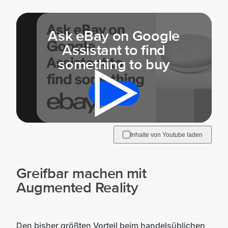
Ask eBay on Google
Mit der Wiedergabe dieses Videos werden
Daten an Youtube übertragen.
Assistant to find
something to buy
Hinweise dazu erhältst du in der
Datenschutzerklärung
.
Akzeptieren
Inhalte von Youtube laden
Greifbar machen mit
Augmented Reality
Den bisher größten Vorteil beim handelsüblichen