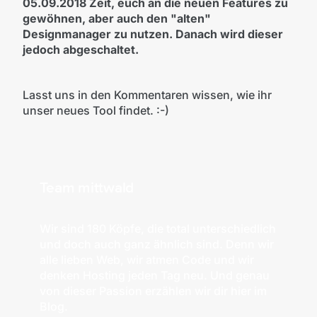
05.09.2018 Zeit, euch an die neuen Features zu
gewöhnen, aber auch den "alten"
Designmanager zu nutzen. Danach wird dieser
jedoch abgeschaltet.
Lasst uns in den Kommentaren wissen, wie ihr
unser neues Tool findet. :-)
Team mittwald
Wir sind 180 Köpfe, die total unterschiedlich
und doch auch ganz ähnlich sind. Denn wir
alle lieben Web, wir atmen Code und wir
denken Hosting jeden Tag neu. Und genau
von dieser Passion erzählen wir dir hier im
Blog.