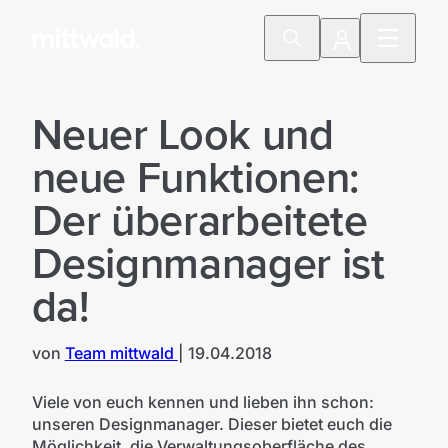
Neuer Look und
neue Funktionen:
Der überarbeitete
Designmanager ist
da!
von
Team mittwald
|
19.04.2018
©
Photo by "Markus Spiske" / Unsplash
Viele von euch kennen und lieben ihn schon:
unseren Designmanager. Dieser bietet euch die
Möglichkeit, die Verwaltungsoberfläche des