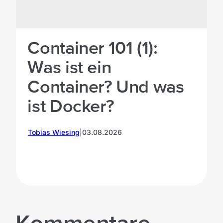
Container 101 (1):
Was ist ein
Container? Und was
ist Docker?
M
Tobias Wiesing
|
03.08.2026