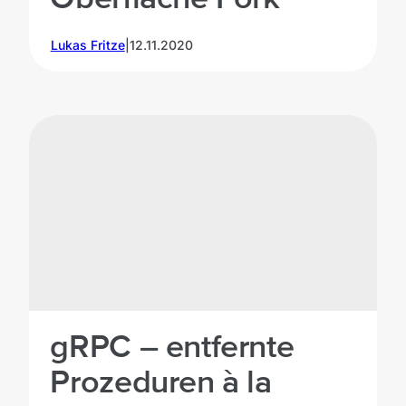
Lukas Fritze
|
12.11.2020
Photo by
Kelly
©
Sikkema
on
Unsplash
gRPC – entfernte
Prozeduren à la