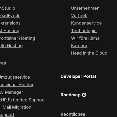
mStudio
Unternehmen
LeadFyndr
Vertrieb
Extensions
Kundenservice
AI Hosting
Technologie
Container Hosting
Wir fürs Klima
n8n Hosting
Karriere
Head in the Cloud
ces
Developer Portal
Umzugsservice
Individual Hosting
AV Manager
Roadmap
PHP Extended Support
E-Mail Migration
Rechtliches
Support