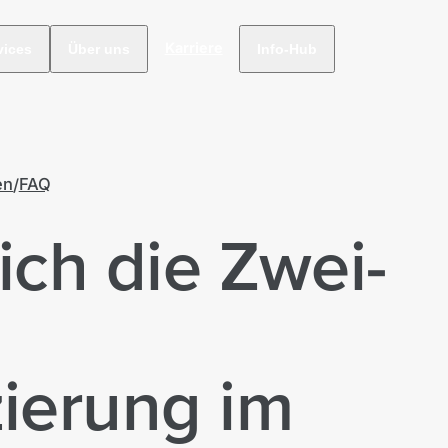
Karriere
vices
Über uns
Info-Hub
en
FAQ
ich die Zwei-
zierung im