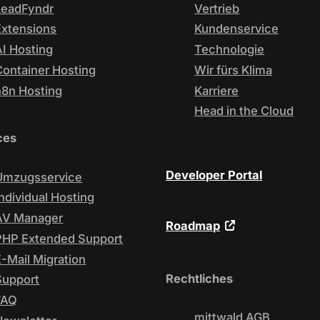
LeadFyndr
Vertrieb
Extensions
Kundenservice
AI Hosting
Technologie
Container Hosting
Wir fürs Klima
n8n Hosting
Karriere
Head in the Cloud
ces
Developer Portal
Umzugsservice
Individual Hosting
AV Manager
Roadmap
PHP Extended Support
E-Mail Migration
Rechtliches
Support
FAQ
mittwald AGB