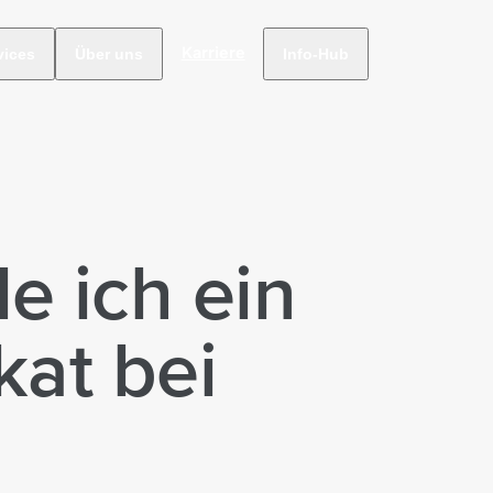
Karriere
vices
Über uns
Info-Hub
le ich ein
kat bei