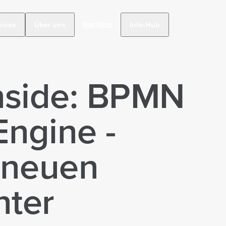
Karriere
vices
Über uns
Info-Hub
Inside: BPMN
Engine -
 neuen
ter