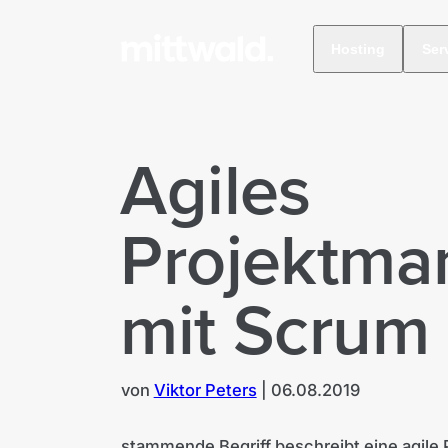
Hosting
Ser
Agiles
Projektm
mit Scrum
von
Viktor Peters
|
06.08.2019
stammende Begriff beschreibt eine agil