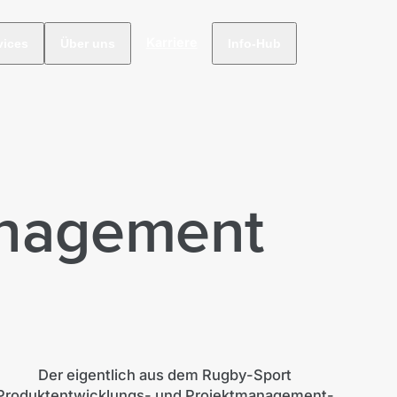
Karriere
vices
Über uns
Info-Hub
anagement
Der eigentlich aus dem Rugby-Sport
e Produktentwicklungs- und Projektmanagement-