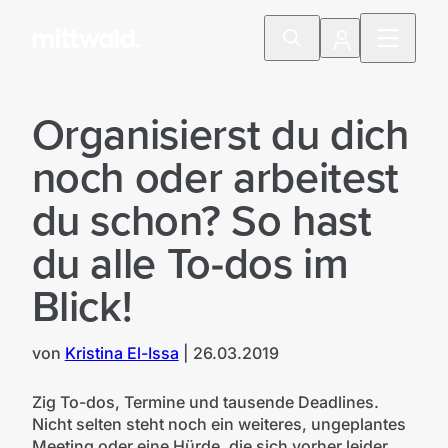
Organisierst du dich
noch oder arbeitest
du schon? So hast
du alle To-dos im
Blick!
von
Kristina El-Issa
|
26.03.2019
©mittwald
Zig To-dos, Termine und tausende Deadlines.
Nicht selten steht noch ein weiteres, ungeplantes
Meeting oder eine Hürde, die sich vorher leider