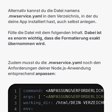
Alternativ kannst du die Datei namens
.mwservice.yaml
in dem Verzeichnis, in der du
deine App installiert hast, auch selbst anlegen.
Fülle die Datei mit dem folgenden Inhalt.
Dabei ist
es enorm wichtig, dass die Formatierung exakt
übernommen wird.
Zudem musst du die
.mwservice.yaml
noch den
Anforderungen deiner Node.js-Anwendung
entsprechend
anpassen
:
command
:
 <ANPASSUNG%ERFORDERLICH
>
args
:
[
"<ANPASSUNG%ERFORDERLICH>"
,
working_dir
:
 /html/DEIN
-
env
: