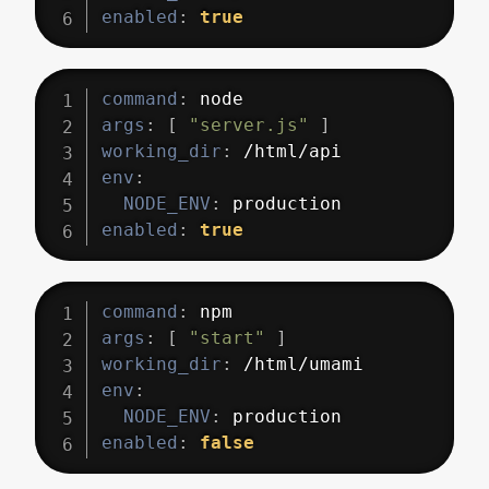
enabled
:
true
command
:
args
:
[
"server.js"
]
working_dir
:
env
:
NODE_ENV
:
enabled
:
true
command
:
args
:
[
"start"
]
working_dir
:
env
:
NODE_ENV
:
enabled
:
false