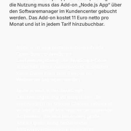
die Nutzung muss das Add-on „Node.js App“ über
den Softwaremanager im Kundencenter gebucht
werden. Das Add-on kostet 11 Euro netto pro
Monat und ist in jedem Tarif hinzubuchbar.
Node.js ist eine plattformübergreifende
Open-Source-JavaScript-
Laufzeitumgebung, die JavaScript-Code
außerhalb eines Webbrowsers ausführen
kann. Damit kann zum Beispiel ein
Webserver betrieben werden.
Node.js wird in der JavaScript-
Laufzeitumgebung V8 ausgeführt, die
ursprünglich für Google Chrome entwickelt
wurde und bietet eine ressourcensparende
Architektur, die eine besonders große
Anzahl gleichzeitig bestehender
Netzwerkverbindungen ermöglicht.