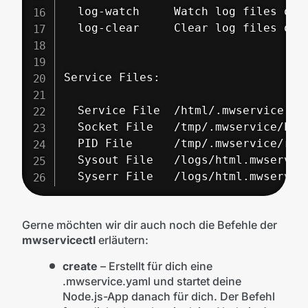
  log-watch     Watch log files of s
  log-clear     Clear log files of s
Service Files:

  Service File  /html/.mwservice.yam
  Socket File   /tmp/.mwservice/html
  PID File      /tmp/.mwservice/run/
  Sysout File   /logs/html.mwservice
  Syserr File   /logs/html.mwservic
Gerne möchten wir dir auch noch die Befehle der
mwservicectl
erläutern:
create
– Erstellt für dich eine
.mwservice.yaml und startet deine
Node.js-App danach für dich. Der Befehl