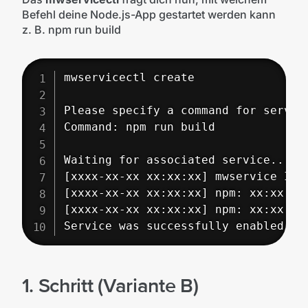
Befehl deine Node.js-App gestartet werden kann
z. B. npm run build
mwservicectl create

Please specify a command for service
Command: npm run build

Waiting for associated service...

[xxxx-xx-xx xx:xx:xx] mwservice INFO
[xxxx-xx-xx xx:xx:xx] npm: xx:xx:xx
[xxxx-xx-xx xx:xx:xx] npm: xx:xx:xx
Service was successfully enabled.
1. Schritt (Variante B)