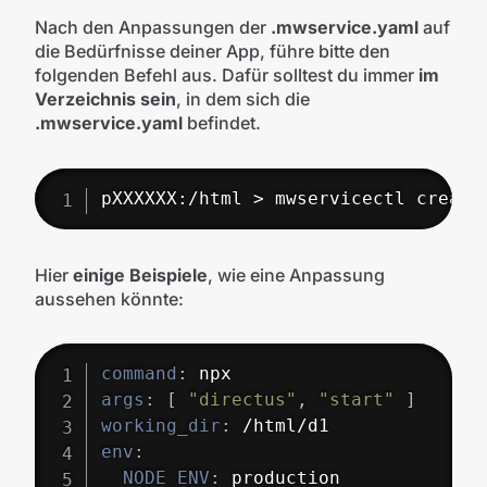
Nach den Anpassungen der
.mwservice.yaml
auf
die Bedürfnisse deiner App, führe bitte den
folgenden Befehl aus. Dafür solltest du immer
im
Verzeichnis sein
, in dem sich die
.mwservice.yaml
befindet.
pXXXXXX:/html > mwservicectl create
Hier
einige Beispiele
, wie eine Anpassung
aussehen könnte:
command
:
args
:
[
"directus"
,
"start"
]
working_dir
:
env
:
NODE_ENV
: