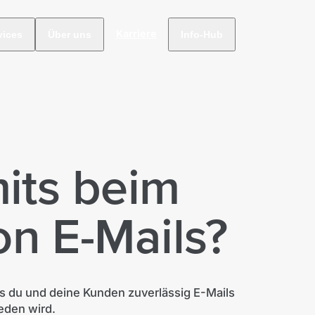
Karriere
vices
Über uns
Info-Hub
mits beim
n E-Mails?
ass du und deine Kunden zuverlässig E-Mails
eden wird.