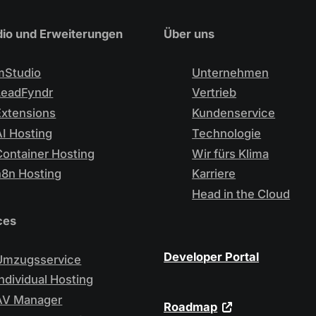
io und Erweiterungen
Über uns
mStudio
Unternehmen
LeadFyndr
Vertrieb
Extensions
Kundenservice
AI Hosting
Technologie
Container Hosting
Wir fürs Klima
n8n Hosting
Karriere
Head in the Cloud
ces
Developer Portal
Umzugsservice
Individual Hosting
AV Manager
Roadmap