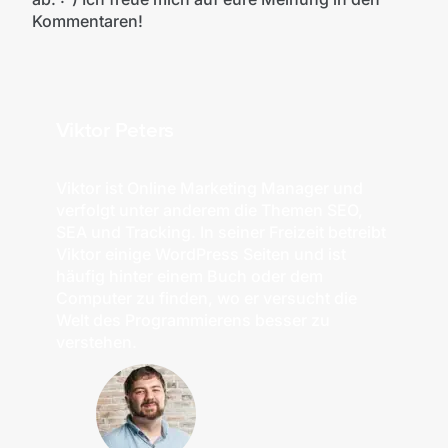
Kommentaren!
Viktor Peters
Viktor ist Online Marketing Manager und
verfolgt unter anderem die Themen SEO,
SEA und Tracking. In seiner Freizeit betreibt
Viktor einige WordPress Seiten und ist
häufig hinter einem Buch oder dem
Computer zu finden, wo er versucht die
Welt des Programmierens besser zu
verstehen.