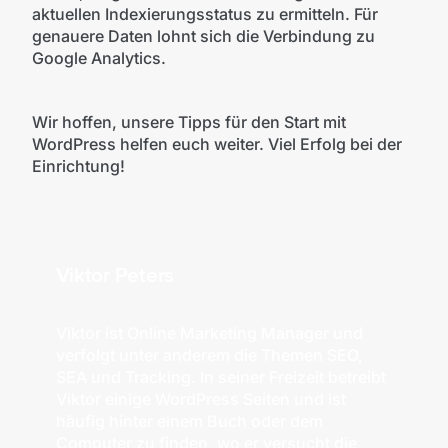
aktuellen Indexierungsstatus zu ermitteln. Für
genauere Daten lohnt sich die Verbindung zu
Google Analytics.
Wir hoffen, unsere Tipps für den Start mit
WordPress helfen euch weiter. Viel Erfolg bei der
Einrichtung!
Viktor Peters
Viktor ist Online Marketing Manager und
verfolgt unter anderem die Themen SEO,
SEA und Tracking. In seiner Freizeit betreibt
Viktor einige WordPress Seiten und ist
häufig hinter einem Buch oder dem
Computer zu finden, wo er versucht die