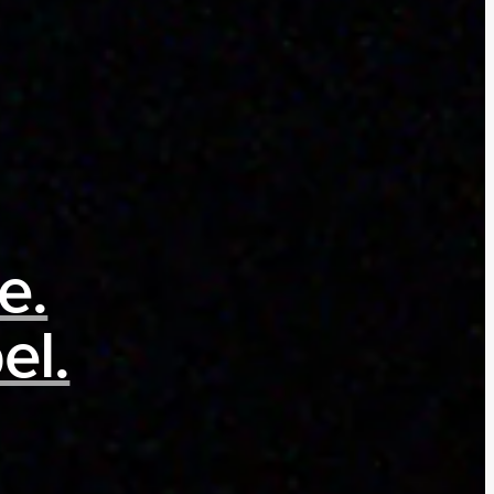
e.
el.