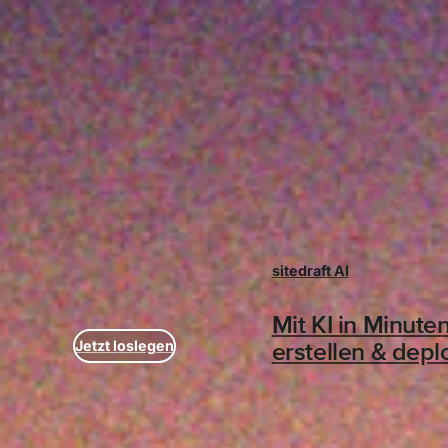
sitedraft AI
Mit KI in Minute
Jetzt loslegen
erstellen & dep