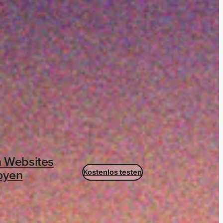
n Websites
Kostenlos testen
loyen