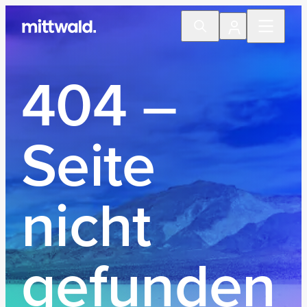
404 –
Seite
nicht
gefunden